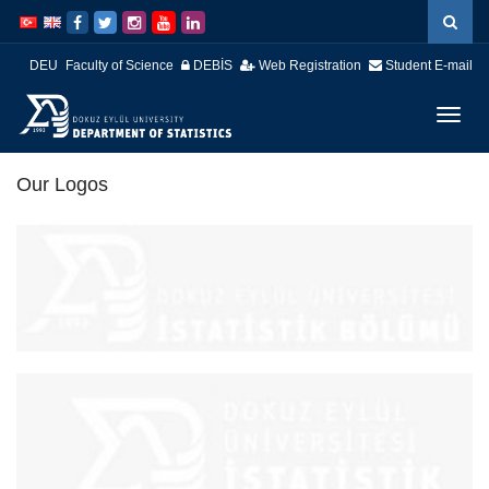
İçeriğe
Navigasyona
atla
atla
DEU
Faculty of Science
DEBİS
Web Registration
Student E-mail
Menüy
Geç
Our Logos