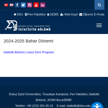
İçeriğe
Navigasyona
atla
atla
DEU
Fen Fakültesi
DEBİS
Web Kayıt
Öğrenci E-Posta
Menüy
Geç
2024-2025 Bahar Dönemi
İstatistik Bölümü Lisans Ders Programı
Dokuz Eylül Üniversitesi, Tınaztepe Kampüsü, Fen Fakültesi, İstatistik
Bölümü, 35390 Buca/İZMİR.
Telefon: +90 (232) 301 85 10 E-mail: istatistik@deu.edu.tr